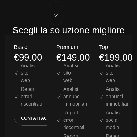
Scegli la soluzione migliore
Basic
Premium
Top
€99.00
€149.00
€199.00
Analisi
Analisi
Analisi
sito
sito
sito
web
web
web
Report
Analisi
Analisi
errori
annunci
annunci
riscontrati
immobiliari
immobiliari
Report
Analisi
CONTATTACI
errori
social
riscontrati
media
Report
Report